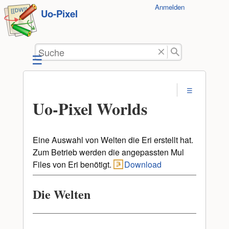
Benutzer-
Anmelden
zum
Uo-Pixel
Werkzeuge
Inhalt
springen
Suche
Uo-Pixel Worlds
Eine Auswahl von Welten die Eri erstellt hat.
Zum Betrieb werden die angepassten Mul
Files von Eri benötigt.
Download
Die Welten