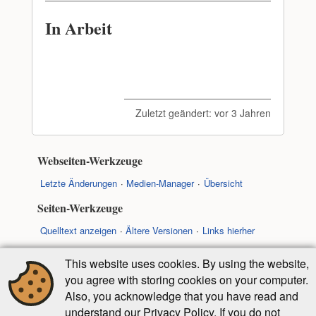
In Arbeit
Zuletzt geändert:
vor 3 Jahren
Webseiten-Werkzeuge
Letzte Änderungen
Medien-Manager
Übersicht
Seiten-Werkzeuge
Quelltext anzeigen
Ältere Versionen
Links hierher
New page
New folder
Nach oben
This website uses cookies. By using the website,
you agree with storing cookies on your computer.
Falls nicht anders bezeichnet, ist der Inhalt dieses Wikis
Also, you acknowledge that you have read and
unter der folgenden Lizenz veröffentlicht:
understand our Privacy Policy. If you do not
CC Attribution-Share Alike 4.0 International