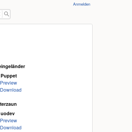
Anmelden
eingeländer
 Puppet
Preview
Download
tterzaun
 uodev
Preview
Download