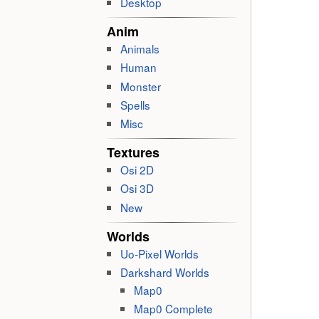
Desktop
Anim
Animals
Human
Monster
Spells
Misc
Textures
Osi 2D
Osi 3D
New
Worlds
Uo-Pixel Worlds
Darkshard Worlds
Map0
Map0 Complete