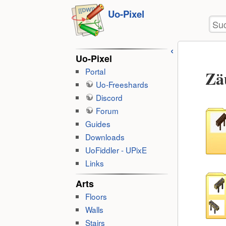
Benu
zum
Uo-Pixel
Wer
Suc
Inhalt
springen
Uo-Pixel
Portal
Zä
Uo-Freeshards
Discord
Forum
Guides
Downloads
UoFiddler - UPixE
Links
Arts
Floors
Walls
Stairs