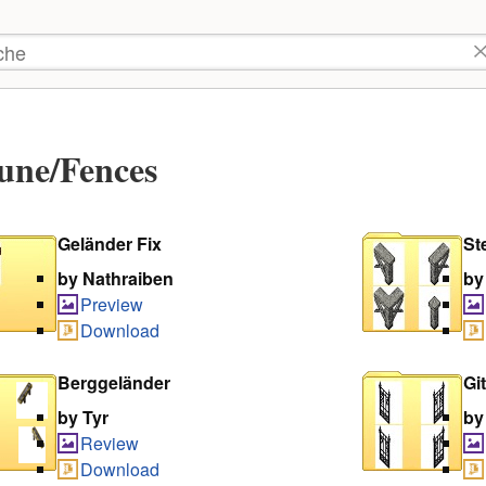
tzer-
kzeuge
he
une/Fences
Geländer Fix
St
by Nathraiben
by
Preview
Download
Berggeländer
Gi
by Tyr
by
Review
Download