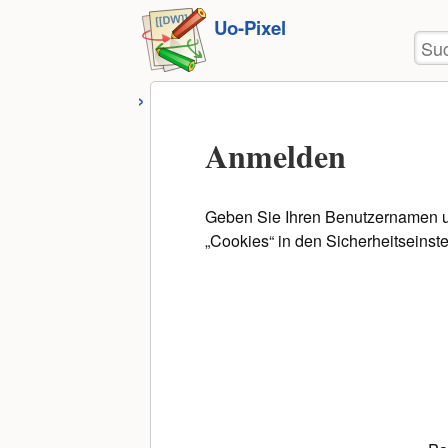
Benu
zum
Uo-Pixel
Wer
Suc
Inhalt
springen
Anmelden
Geben Sie Ihren Benutzernamen un
„Cookies“ in den Sicherheitseinst